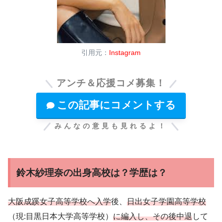
引用元：
Instagram
アンチ＆応援コメ募集！
この記事にコメントする
みんなの意見も見れるよ！
鈴木紗理奈の出身高校は？学歴は？
大阪成蹊女子高等学校へ入学
後、
日出女子学園高等学校
（現:目黒日本大学高等学校）
に編入し、その後中退
して