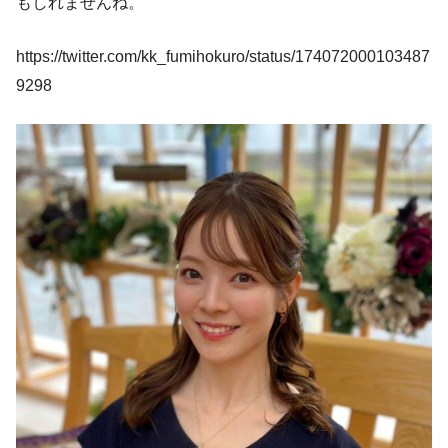
もしれませんね。
https://twitter.com/kk_fumihokuro/status/174072000103487
9298