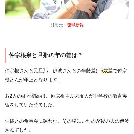
引用元：
琉球新報
仲宗根泉と旦那の年の差は？
仲宗根さんと元旦那、伊波さんとの年齢差は
5歳差
で仲宗
根さんが年上となります。
お2人の馴れ初めは、仲宗根さんの友人が中学校の教育実
習をしていた時でした。
生徒との食事会に誘われ、その場にいたのが後の夫の伊波
さんでした。