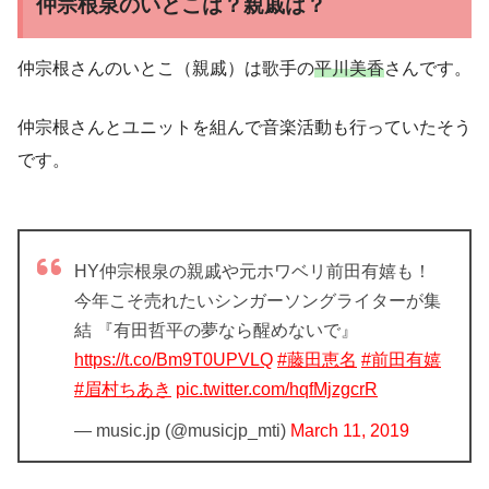
仲宗根泉のいとこは？親戚は？
仲宗根さんのいとこ（親戚）は歌手の
平川美香
さんです。
仲宗根さんとユニットを組んで音楽活動も行っていたそう
です。
HY仲宗根泉の親戚や元ホワベリ前田有嬉も！
今年こそ売れたいシンガーソングライターが集
結 『有田哲平の夢なら醒めないで』
https://t.co/Bm9T0UPVLQ
#藤田恵名
#前田有嬉
#眉村ちあき
pic.twitter.com/hqfMjzgcrR
— music.jp (@musicjp_mti)
March 11, 2019