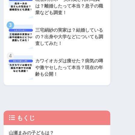
は？離婚したって本当？息子の職
業なども調査！
3
三宅絹紗の実家は？結婚している
の？出身や大学などについても調
査してみた！
4
カワイオカダは痩せた？病気の噂
や激ヤセしたって本当？現在の年
齢も公開！
もくじ
山瀬まみの子どもは？