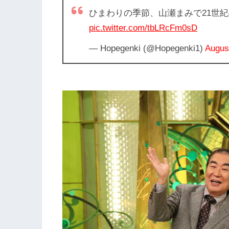
ひまわりの季節、山瀬まみで21世
pic.twitter.com/tbLRcFm0sD
— Hopegenki (@Hopegenki1)
Augus