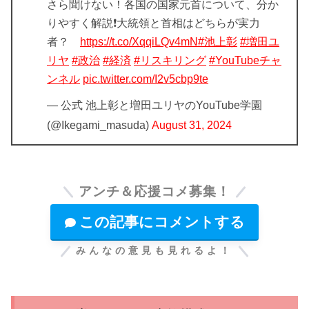
さら聞けない！各国の国家元首について、分か
りやすく解説❗大統領と首相はどちらが実力
者？
https://t.co/XqqiLQv4mN
#池上彰
#増田ユ
リヤ
#政治
#経済
#リスキリング
#YouTubeチャ
ンネル
pic.twitter.com/I2v5cbp9te
— 公式 池上彰と増田ユリヤのYouTube学園
(@Ikegami_masuda)
August 31, 2024
アンチ＆応援コメ募集！
この記事にコメントする
みんなの意見も見れるよ！